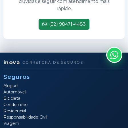
dúvidas e seguir com atendimento mais
rápido.
(32) 98471-4483
inova
CORRETORA DE SEGUROS
Seguros
Aluguel
Automóvel
Bicicleta
Condomínio
Residencial
Responsabilidade Civil
Viagem